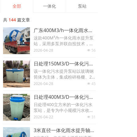
全部
一体化
泵站
共
144
篇文章
广东400M3/h一体化雨水提升泵站
这款400M³/h一体化雨水提升泵
站，采用多泵并联自投技术，可
根据雨情智能启停水泵，单泵低
2026-04-28
56
넶
频运行节能，多泵并联强排能力
拉满。地埋式设计不占空间，集
日处理150M3/D一体化污水泵站
成格栅过滤与远程监控系统，安
该一体化污水提升泵站以玻璃钢
装便捷，适配市政、社区等区域
筒体为主体，集成粉碎格栅、2
的雨水排放与内涝治理需求。
台潜污泵、304不锈钢管路与智
2026-04-28
45
넶
能控制柜。单泵流量≥6.25m³/
h，扬程按需定制，电机防护等
日处理400M3/D一体化污水泵站
级IPX8，内置过热、渗漏保护。
日处理400立方米的一体化污水
控制柜采用PLC系统，支持自动/
泵站，是专为中小规模污水收集
手动切换、液位联动启停、远程
与输送场景打造的高效集成化装
2026-04-22
31
监控，配备UPS电源与故障报警
넶
备，凭借工厂预制、现场快速安
功能，适配分散式污水转运场
装的优势，成为传统混凝土泵站
景。
3米直径一体化雨水提升轴流泵站
的理想替代方案。